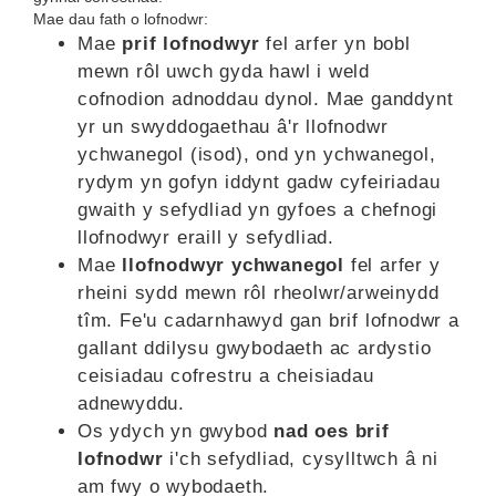
Mae dau fath o lofnodwr:
Mae
prif lofnodwyr
fel arfer yn bobl
mewn rôl uwch gyda hawl i weld
cofnodion adnoddau dynol. Mae ganddynt
yr un swyddogaethau â'r llofnodwr
ychwanegol (isod), ond yn ychwanegol,
rydym yn gofyn iddynt gadw cyfeiriadau
gwaith y sefydliad yn gyfoes a chefnogi
llofnodwyr eraill y sefydliad.
Mae
llofnodwyr ychwanegol
fel arfer y
rheini sydd mewn rôl rheolwr/arweinydd
tîm. Fe'u cadarnhawyd gan brif lofnodwr a
gallant ddilysu gwybodaeth ac ardystio
ceisiadau cofrestru a cheisiadau
adnewyddu.
Os ydych yn gwybod
nad oes brif
lofnodwr
i'ch sefydliad, cysylltwch â ni
am fwy o wybodaeth.