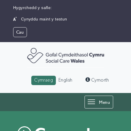
Hygyrchedd y safle:
Cynyddu maint y testun
Cau
Language:
Cymraeg
English
Cymorth
Toggle
Menu
navigation