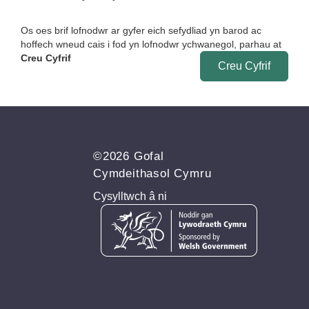
Os oes brif lofnodwr ar gyfer eich sefydliad yn barod ac
hoffech wneud cais i fod yn lofnodwr ychwanegol, parhau at
Creu Cyfrif
Creu Cyfrif
©2026 Gofal
Cymdeithasol Cymru
Cysylltwch â ni