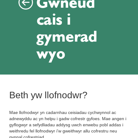
Gwneud
cais i
gymerad
wyo
Beth yw llofnodwr?
Mae llofnodwyr yn cadarnhau ceisiadau cychwynnol ac
adnewyddu ac yn helpu i gadw cofrestr gyfoes. Mae angen i
gyflogwyr a sefydliadau addysg uwch enwebu pobl addas i
weithredu fel llofnodwyr i'w gweithwyr allu cofrestru neu
gynnal cofrestriad.